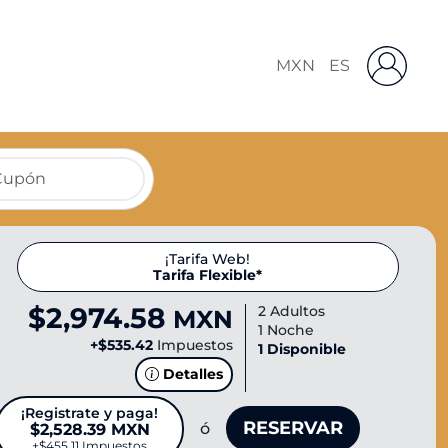
¡Tarifa Web!
Tarifa Flexible*
$2,974.58
2 Adultos
MXN
1 Noche
+
$535.42
Impuestos
1 Disponible
Detalles
¡Registrate y paga!
RESERVAR
ó
$2,528.39 MXN
+
$455.11
Impuestos