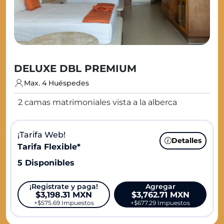
DELUXE DBL PREMIUM
Max. 4 Huéspedes
2 camas matrimoniales vista a la alberca
¡Tarifa Web!
Detalles
Tarifa Flexible*
5 Disponibles
¡Registrate y paga!
Agregar
$3,198.31 MXN
$3,762.71 MXN
+
$575.69
Impuestos
+
$677.29
Impuestos